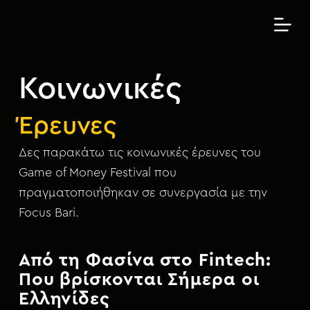
Μ
ε
τ
ά
Κοινωνικές
β
α
σ
Έρευνες
η
σ
Δες παρακάτω τις κοινωνικές έρευνες του
τ
Game of Money Festival που
ο
πραγματοποιήθηκαν σε συνεργασία με την
π
Focus Bari.
ε
ρ
ι
Από τη Φασίνα στο Fintech:
ε
Που βρίσκονται Σήμερα οι
χ
Ελληνίδες
ό