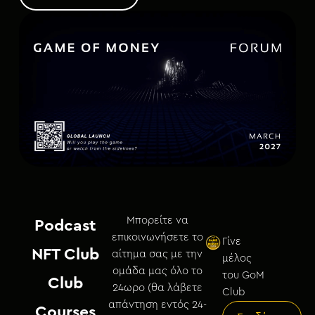
Μπορείτε να
Podcast
επικοινωνήσετε το
Γίνε
NFT Club
αίτημα σας με την
μέλος
ομάδα μας όλο το
του GoM
Club
24ωρο (θα λάβετε
Club
απάντηση εντός 24-
Courses