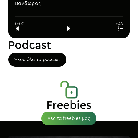
Βανδώρος
0:00
0:46
Podcast
Άκου όλα τα podcast
Freebies
Δες τα freebies μας