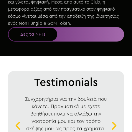
και γίνεται ψηφιακή. Μέσα από αυτό το Club, η
μεταφορά αξίας από τον πραγματικό στον ψηφιακό
κόσμο γίνεται μέσα από την απόδειξη της ιδιοκτησίας
ενός Non Fungible GoM Token.
Δες τα NFTs
Testimonials
 του
Συγχαρητήρια για την δουλειά που
Βρί
πο
κάνετε. Πραγματικά με έχετε
και
νω
βοηθήσει πολύ να αλλάξω την
α
νοοτροπία μου και τον τρόπο
σκέψης μου ως προς τα χρήματα.