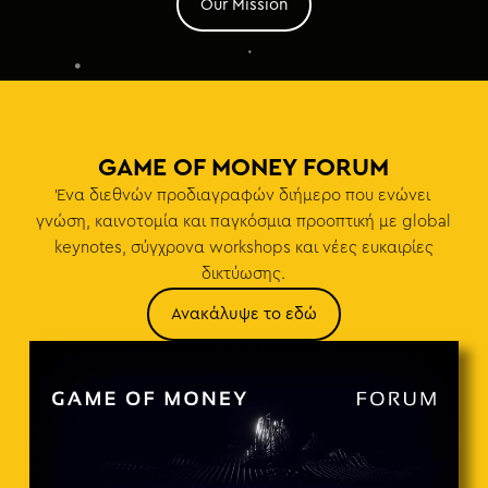
Our Mission
GAME OF MONEY FORUM
Ένα διεθνών προδιαγραφών διήμερο που ενώνει
γνώση, καινοτομία και παγκόσμια προοπτική με global
keynotes, σύγχρονα workshops και νέες ευκαιρίες
δικτύωσης.
Ανακάλυψε το εδώ