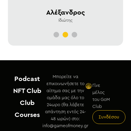
Αλέξανδρος
Ιδιώτης
Μπορείτε να
Podcast
επικοινωνήσετε το
Γίνε
NFT Club
αίτημα σας με την
μέλος
ομάδα μας όλο το
του GoM
Club
24ωρο (θα λάβετε
Club
απάντηση εντός 24-
Courses
Συνδέσου
48 ωρών) στο:
info@gameofmoney.gr