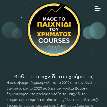
Μ
ε
τ
ά
β
α
σ
η
σ
τ
ο
π
ε
Μάθε το παιχνίδι του χρήματος
ρ
Η πλατφόρμα δημιουργήθηκε το 2019 από τον Αλέξιο
ι
Βανδώρο και το 2020 μαζί με την Αλεξία Βασδέκη
ε
δημιούργησαν το podcast “Μάθε το Παιχνίδι του
χ
Χρήματος”. H ομάδα σταδιακά μεγάλωσε και όλοι μαζί
ό
έχουμε δημιουργήσει μία σειρά από σεμινάρια και e-