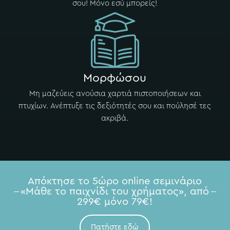
σου! Μόνο εσύ μπορείς!
Μορφώσου
Μη μαζεύεις ανούσια χαρτιά πιστοποιήσεων και
πτυχίων. Ανέπτυξε τις δεξιότητές σου και πούλησέ τες
ακριβά.
Απόκτησε το 5ώρο online σεμινάριο
«Μάθε το παιχνίδι του χρήματος», από
299€ μόνο 79€!
Πατήστε εδώ