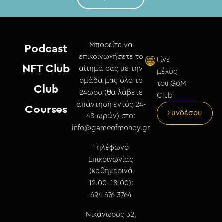
Μπορείτε να
Podcast
επικοινωνήσετε το
Γίνε
NFT Club
αίτημα σας με την
μέλος
ομάδα μας όλο το
του GoM
Club
24ωρο (θα λάβετε
Club
απάντηση εντός 24-
Courses
Συνδέσου
48 ωρών) στο:
info@gameofmoney.gr
Τηλέφωνο
Επικοινωνίας
(καθημερινά
12.00-18.00):
694 676 3764
Νικάνωρος 32,