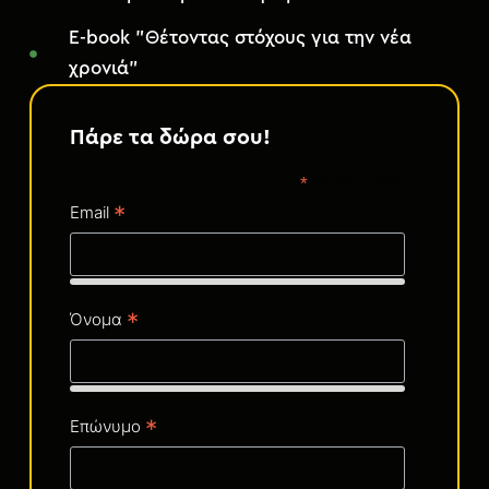
μ
ε
E-book "Θέτoντας στόχους για την νέα
ν
χρονιά"
ο
Πάρε τα δώρα σου!
*
indicates required
*
Email
*
Όνομα
*
Επώνυμο