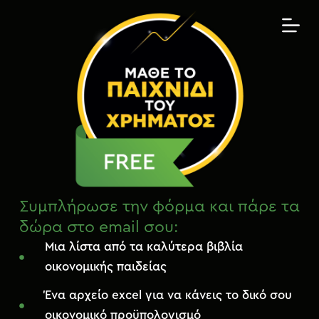
Μ
ε
τ
ά
β
α
σ
η
σ
τ
ο
π
Συμπλήρωσε την φόρμα και πάρε τα
ε
δώρα στο email σου:
ρ
Μια λίστα από τα καλύτερα βιβλία
ι
οικονομικής παιδείας
ε
χ
Ένα αρχείο excel για να κάνεις το δικό σου
ό
οικονομικό προϋπολογισμό