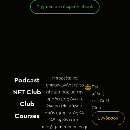
Πήγαινε στο δωρεάν ebook
Μπορείτε να
Podcast
επικοινωνήσετε το
Γίνε
NFT Club
αίτημα σας με την
μέλος
ομάδα μας όλο το
του GoM
Club
24ωρο (θα λάβετε
Club
απάντηση εντός 24-
Courses
Συνδέσου
48 ωρών) στο:
info@gameofmoney.gr