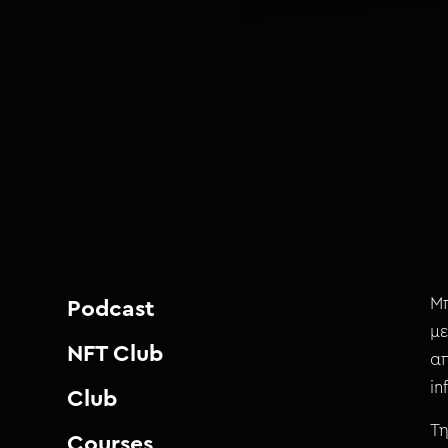
Μπ
Podcast
με
NFT Club
απ
i
Club
Τη
Courses