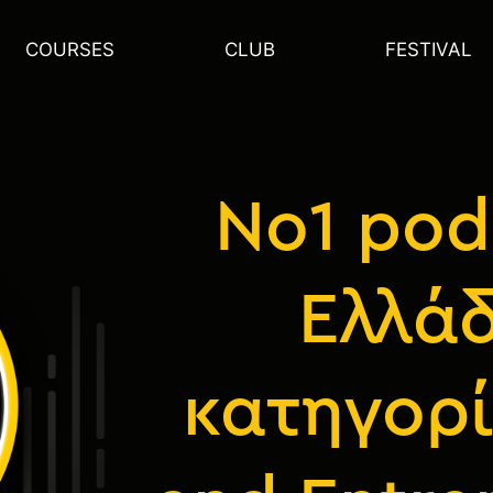
COURSES
CLUB
FESTIVAL
Νο1 pod
Ελλά
κατηγορί