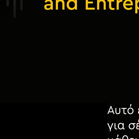
and Entre
Αυτό 
για σ