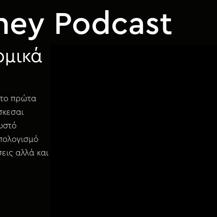
ney Podcast
ομικά
 το πρώτα
σκεσαι
ωστό
πολογισμό
σεις αλλά και