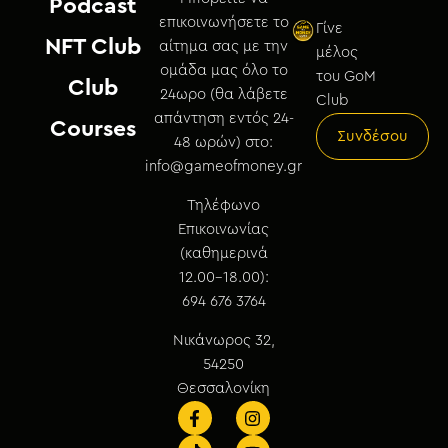
Podcast
επικοινωνήσετε το
Γίνε
NFT Club
αίτημα σας με την
μέλος
ομάδα μας όλο το
του GoM
Club
24ωρο (θα λάβετε
Club
απάντηση εντός 24-
Courses
Συνδέσου
48 ωρών) στο:
info@gameofmoney.gr
Τηλέφωνο
Επικοινωνίας
(καθημερινά
12.00-18.00):
694 676 3764
Νικάνωρος 32,
54250
Θεσσαλονίκη