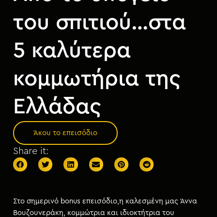
μ
ε
του σπιτιού…στα
ν
ο
5 καλύτερα
κομμωτήρια της
Ελλάδας
Άκου το επεισόδιο
Share it:
Στο σημερινό bonus επεισόδιο,η καλεσμένη μας Άννα
Βουζουνεράκη, κομμώτρια και ιδιοκτήτρια του