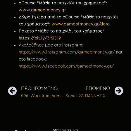
eCourse “Μάθε το παιχνίδι του χρήματος”:
www.gameofmoney.gr
Δώρο 1η ώρα από το eCourse “Μάθε το παιχνίδι
του χρήματος”:
www.gameofmoney.gr/doro
Πακέτο “Μάθε το παιχνίδι του χρήματος”
https://bit.ly/3fSiDl9
Ακολούθησε μας στο instagram:
https://www.instagram.com/gameofmoney.gr/
και
στο facebook:
https://www.facebook.com/gameofmoney.gr/
ΠΡΟΗΓΟΥΜΕΝΟ
ΕΠΟΜΕΝΟ
096: Work from home κι επιχειρηματικότητα
Bonus 97: ΓΙΑΝΝΗΣ ΧΑΤΖΗΜΠΕΗΣ – “Τα Όριά μας” – διαφορετικότητα, συμπερίληψη, αθλητισμός και ανθρώπινες σχέσεις
Μπορείτε να