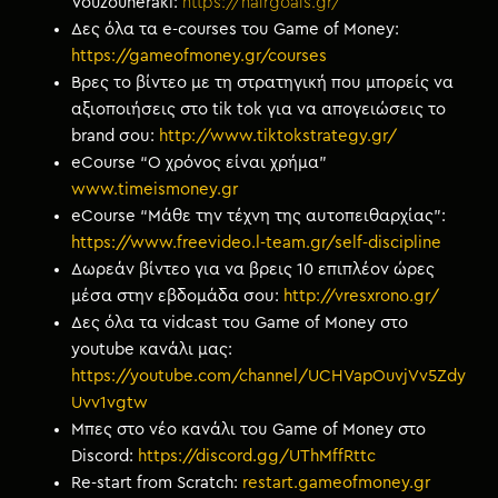
Vouzouneraki:
https://hairgoals.gr/
Δες όλα τα e-courses του Game of Money:
https://gameofmoney.gr/courses
Βρες το βίντεο με τη στρατηγική που μπορείς να
αξιοποιήσεις στο tik tok για να απογειώσεις το
brand σου:
http://www.tiktokstrategy.gr/
eCourse “Ο χρόνος είναι χρήμα”
www.timeismoney.gr
eCourse “Μάθε την τέχνη της αυτοπειθαρχίας”:
https://www.freevideo.l-team.gr/self-discipline
Δωρεάν βίντεο για να βρεις 10 επιπλέον ώρες
μέσα στην εβδομάδα σου:
http://vresxrono.gr/
Δες όλα τα vidcast του Game of Money στο
youtube κανάλι μας:
https://youtube.com/channel/UCHVapOuvjVv5Zdy
Uvv1vgtw
Μπες στο νέο κανάλι του Game of Money στο
Discord:
https://discord.gg/UThMffRttc
Re-start from Scratch:
restart.gameofmoney.gr