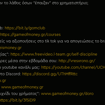
αν το λάθος όσων “έπαιζαν” στο χρηματιστήριο;
ub:
https://bit.ly/gomclub
:
https://gameofmoney.gr/courses
ίς να αξιοποιήσεις στο tik tok για να απογειώσεις το b
ismoney.gr
χίας”:
https://www.freevideo.l-team.gr/self-discipline
 ώρες μέσα στην εβδομάδα σου:
http://vresxrono.gr/
ο youtube κανάλι μας:
https://youtube.com/channel/U
το Discord:
https://discord.gg/UThMffRttc
.gr
:
www.gameofmoney.gr
ιχνίδι του χρήματος”:
www.gameofmoney.gr/doro
https://bit.ly/3fSiDl9