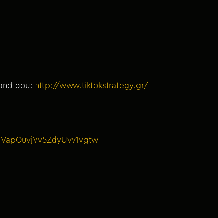
rand σου:
http://www.tiktokstrategy.gr/
CHVapOuvjVv5ZdyUvv1vgtw