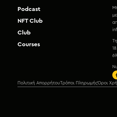
Μπ
Podcast
με
NFT Club
απ
i
Club
Τη
Courses
18
69
Ν
Πολιτική Απορρήτου
Τρόποι Πληρωμής
Όροι Χρ