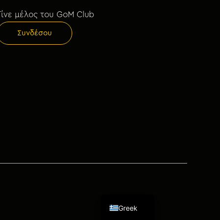
Γίνε μέλος του GoM Club
Συνδέσου
English
Greek