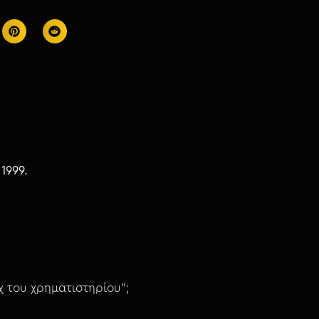
1999.
χ του χρηματιστηρίου”;