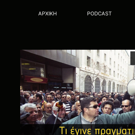
Μ
ΑΡΧΙΚΉ
PODCAST
ε
τ
ά
β
α
σ
η
σ
τ
ο
π
ε
ρ
ι
ε