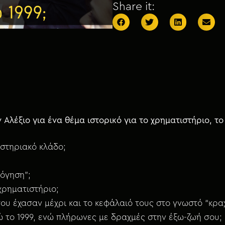
Share it:
λέξιο για ένα θέμα ιστορικό για το χρηματιστήριο, το 
ιστηριακό κλάδο;
όγηση”;
 χρηματιστήριο;
που έχασαν μέχρι και το κεφάλαιό τους στο γνωστό “κρα
ώ το 1999, ενώ πλήρωνες με δραχμές στην έξω-ζωή σου;