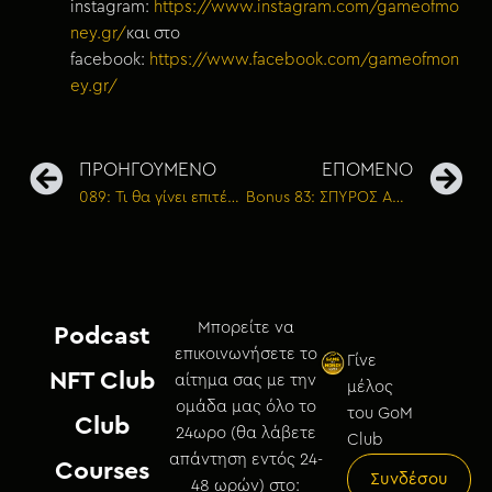
instagram:
https://www.instagram.com/gameofmo
ney.gr/
και στο
facebook:
https://www.facebook.com/gameofmon
ey.gr/
ΠΡΟΗΓΟΥΜΕΝΟ
ΕΠΟΜΕΝΟ
089: Τι θα γίνει επιτέλους με τόσες απάτες;
Bonus 83: ΣΠΥΡΟΣ ΑΝΔΡΙΑΝΟΣ – Πώς να ξεκινήσεις τη δική σου επιχείρηση;
Μπορείτε να
Podcast
επικοινωνήσετε το
Γίνε
NFT Club
αίτημα σας με την
μέλος
ομάδα μας όλο το
του GoM
Club
24ωρο (θα λάβετε
Club
απάντηση εντός 24-
Courses
Συνδέσου
48 ωρών) στο: