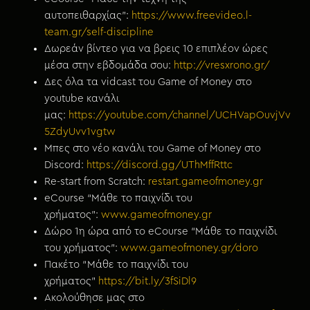
αυτοπειθαρχίας”:
https://www.freevideo.l-
team.gr/self-discipline
Δωρεάν βίντεο για να βρεις 10 επιπλέον ώρες
μέσα στην εβδομάδα σου:
http://vresxrono.gr/
Δες όλα τα vidcast του Game of Money στο
youtube κανάλι
μας:
https://youtube.com/channel/UCHVapOuvjVv
5ZdyUvv1vgtw
Μπες στο νέο κανάλι του Game of Money στο
Discord:
https://discord.gg/UThMffRttc
Re-start from Scratch:
restart.gameofmoney.gr
eCourse “Μάθε το παιχνίδι του
χρήματος”:
www.gameofmoney.gr
Δώρο 1η ώρα από το eCourse “Μάθε το παιχνίδι
του χρήματος”:
www.gameofmoney.gr/doro
Πακέτο “Μάθε το παιχνίδι του
χρήματος”
https://bit.ly/3fSiDl9
Ακολούθησε μας στο