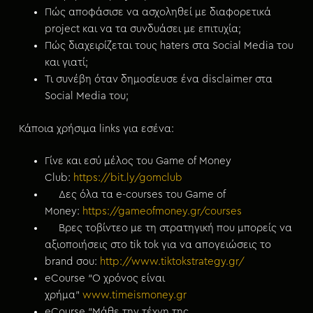
Πώς αποφάσισε να ασχοληθεί με διαφορετικά
project και να τα συνδυάσει με επιτυχία;
Πώς διαχειρίζεται τους haters στα Social Media του
και γιατί;
Τι συνέβη όταν δημοσίευσε ένα disclaimer στα
Social Media του;
Κάποια χρήσιμα links για εσένα:
Γίνε και εσύ μέλος του Game of Money
Club:
https://bit.ly/gomclub
Δες όλα τα e-courses του Game of
Money:
https://gameofmoney.gr/courses
Βρες τοβίντεο με τη στρατηγική που μπορείς να
αξιοποιήσεις στο tik tok για να απογειώσεις το
brand σου:
http://www.tiktokstrategy.gr/
eCourse “Ο χρόνος είναι
χρήμα”
www.timeismoney.gr
eCourse “Μάθε την τέχνη της