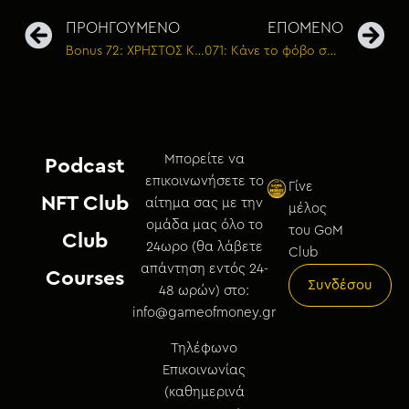
ΠΡΟΗΓΟΥΜΕΝΟ
ΕΠΟΜΕΝΟ
Bonus 72: ΧΡΗΣΤΟΣ ΚΙΣΣΑΣ – Η αλήθεια για την παγκόσμια οικονομική κρίση
071: Κάνε το φόβο σου πυξίδα
Μπορείτε να
Podcast
επικοινωνήσετε το
Γίνε
NFT Club
αίτημα σας με την
μέλος
ομάδα μας όλο το
του GoM
Club
24ωρο (θα λάβετε
Club
απάντηση εντός 24-
Courses
Συνδέσου
48 ωρών) στο:
info@gameofmoney.gr
Τηλέφωνο
Επικοινωνίας
(καθημερινά