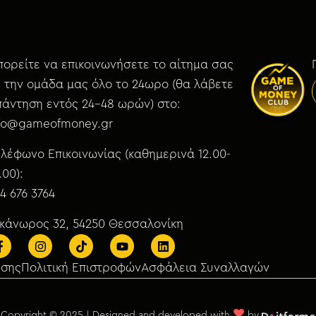
ορείτε να επικοινωνήσετε το αίτημα σας
 την ομάδα μας όλο το 24ωρο (θα λάβετε
άντηση εντός 24-48 ωρών) στο:
nfo@gameofmoney.gr
λέφωνο Επικοινωνίας (καθημερινά 12.00-
.00):
4 676 3764
ικάνωρος 32, 54250 Θεσσαλονίκη
ήσης
Πολιτική Επιστροφών
Ασφάλεια Συναλλαγών
♥
Copyright © 2025 | Designed and developed with
by