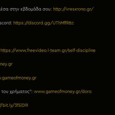
 μέσα στην εβδομάδα σου:
http://vresxrono.gr/
iscord:
https://discord.gg/UThMffRttc
:
https://www.freevideo.l-team.gr/self-discipline
ney.gr
.gameofmoney.gr
ι του χρήματος”:
www.gameofmoney.gr/doro
//bit.ly/3fSiDl9