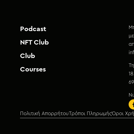
Μπ
Podcast
με
NFT Club
απ
i
Club
Τη
Courses
18
69
Ν
Πολιτική Απορρήτου
Τρόποι Πληρωμής
Όροι Χρ