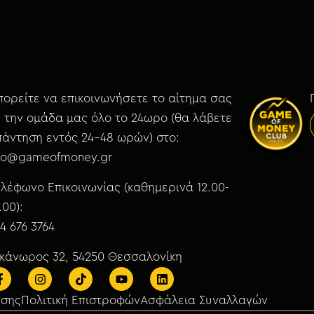
ορείτε να επικοινωνήσετε το αίτημα σας
 την ομάδα μας όλο το 24ωρο (θα λάβετε
άντηση εντός 24-48 ωρών) στο:
nfo@gameofmoney.gr
λέφωνο Επικοινωνίας (καθημερινά 12.00-
.00):
4 676 3764
ικάνωρος 32, 54250 Θεσσαλονίκη
ήσης
Πολιτική Επιστροφών
Ασφάλεια Συναλλαγών