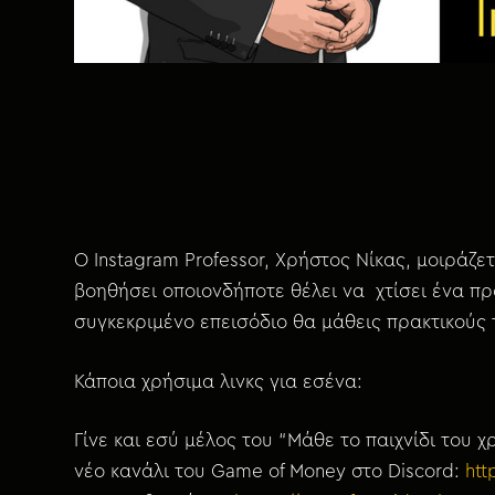
χ
ό
μ
ε
ν
ο
O Instagram Professor, Χρήστος Νίκας, μοιράζετ
βοηθήσει οποιονδήποτε θέλει να χτίσει ένα προ
συγκεκριμένο επεισόδιο θα μάθεις πρακτικούς 
Κάποια χρήσιμα λινκς για εσένα:
Γίνε και εσύ μέλος του “Μάθε το παιχνίδι του 
νέο κανάλι του Game of Money στο Discord:
htt