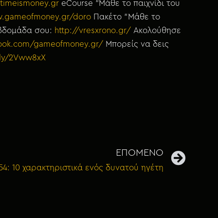
timeismoney.gr
eCourse “Μάθε το παιχνίδι του
.gameofmoney.gr/doro
Πακέτο “Μάθε το
εβδομάδα σου:
http://vresxrono.gr/
Ακολούθησε
book.com/gameofmoney.gr/
Μπορείς να δεις
t.ly/2Vww8xX
ΕΠΟΜΕΝΟ
54: 10 χαρακτηριστικά ενός δυνατού ηγέτη