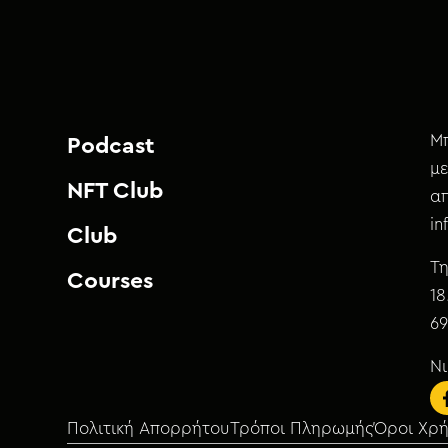
Μπ
Podcast
με
NFT Club
απ
i
Club
Τη
Courses
18
69
Ν
Πολιτική Απορρήτου
Τρόποι Πληρωμής
Όροι Χρ