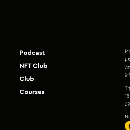
Μπ
Podcast
με
NFT Club
απ
i
Club
Τη
Courses
18
69
Ν