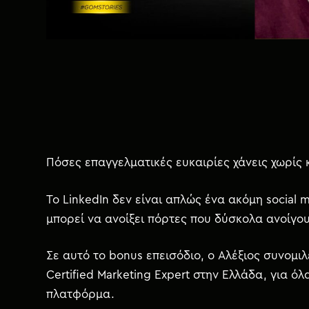
χ
ό
μ
ε
ν
ο
Πόσες επαγγελματικές ευκαιρίες χάνεις χωρίς κ
Το LinkedIn δεν είναι απλώς ένα ακόμη social
μπορεί να ανοίξει πόρτες που δύσκολα ανοίγο
Σε αυτό το bonus επεισόδιο, ο Αλέξιος συνομιλε
Certified Marketing Expert στην Ελλάδα, για ό
πλατφόρμα.