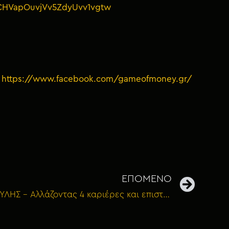
UCHVapOuvjVv5ZdyUvv1vgtw
:
https://www.facebook.com/gameofmoney.gr/
ΕΠΟΜΕΝΟ
Bonus 176: ΔΗΜΗΤΡΗΣ ΜΑΡΟΥΛΗΣ – Αλλάζοντας 4 καριέρες και επιστρέφοντας μετά από 17 χρόνια στο εξωτερικό