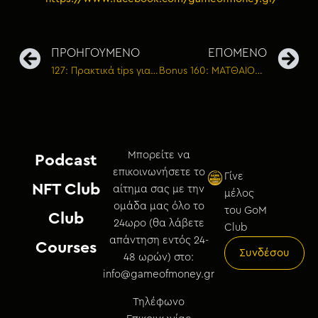
ΠΡΟΗΓΟΥΜΕΝΟ
ΕΠΟΜΕΝΟ
127: Πρακτικά tips για ΕΞΟΙΚΟΝΟΜΗΣΗ χρημάτων κάνοντας καλό και στο περιβάλλον
Bonus 160: ΜΑΤΘΑΙΟΣ ΚΟΛΟΦΩΤΙΑΣ – Το καλό πάντα θα νικάει το κακό
Μπορείτε να
Podcast
επικοινωνήσετε το
Γίνε
NFT Club
αίτημα σας με την
μέλος
ομάδα μας όλο το
του GoM
Club
24ωρο (θα λάβετε
Club
απάντηση εντός 24-
Courses
Συνδέσου
48 ωρών) στο:
info@gameofmoney.gr
Τηλέφωνο