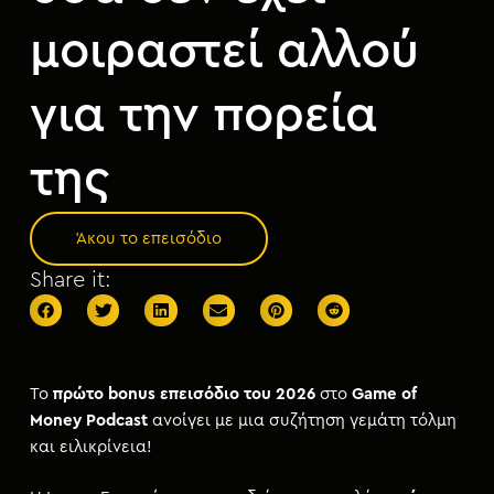
μ
ε
μοιραστεί αλλού
ν
ο
για την πορεία
της
Άκου το επεισόδιο
Share it:
Το
πρώτο bonus επεισόδιο του 2026
στο
Game of
Money Podcast
ανοίγει με μια συζήτηση γεμάτη τόλμη
και ειλικρίνεια!