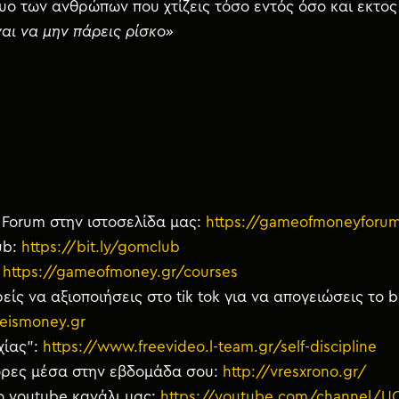
τυο των ανθρώπων που χτίζεις τόσο εντός όσο και εκτο
αι να μην πάρεις ρίσκο»
Forum στην ιστοσελίδα μας:
https://gameofmoneyforu
ub:
https://bit.ly/gomclub
:
https://gameofmoney.gr/courses
είς να αξιοποιήσεις στο tik tok για να απογειώσεις το 
eismoney.gr
χίας”:
https://www.freevideo.l-team.gr/self-discipline
 ώρες μέσα στην εβδομάδα σου:
http://vresxrono.gr/
ο youtube κανάλι μας:
https://youtube.com/channel/