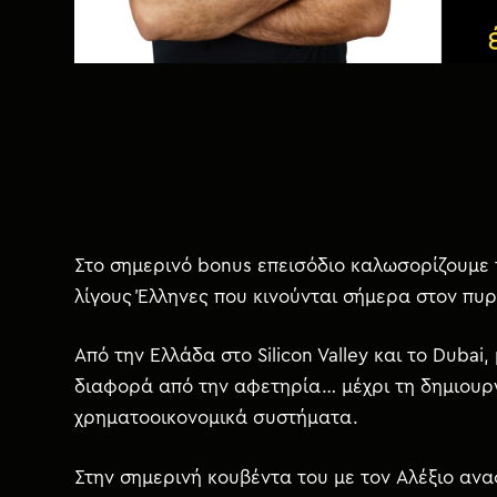
χ
ό
μ
ε
ν
ο
Στο σημερινό bonus επεισόδιο καλωσορίζουμε 
λίγους Έλληνες που κινούνται σήμερα στον πυ
Από την Ελλάδα στο Silicon Valley και το Dubai
διαφορά από την αφετηρία… μέχρι τη δημιουργί
χρηματοοικονομικά συστήματα.
Στην σημερινή κουβέντα του με τον Αλέξιο ανα