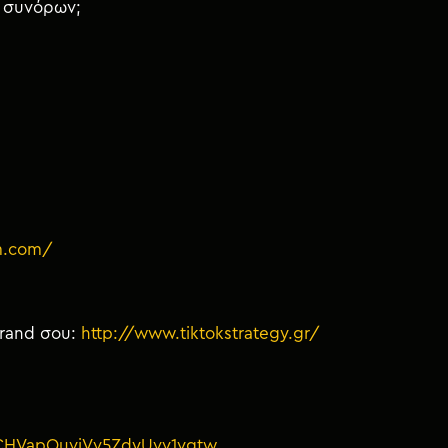
ς συνόρων;
m.com/
brand σου:
http://www.tiktokstrategy.gr/
UCHVapOuvjVv5ZdyUvv1vgtw