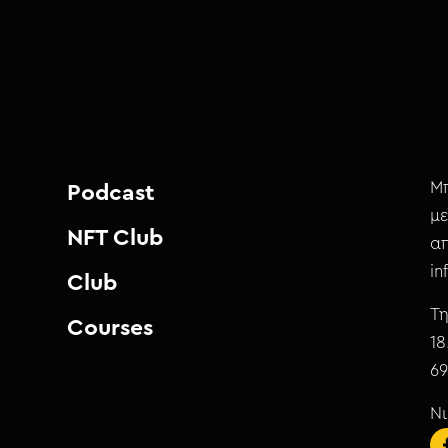
Μπ
Podcast
με
NFT Club
απ
i
Club
Τη
Courses
18
69
Ν