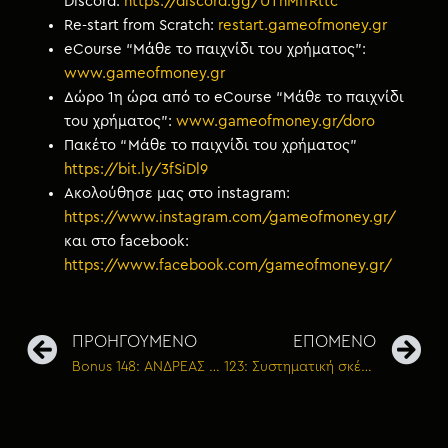
Discord:
https://discord.gg/UThMffRttc
Re-start from Scratch:
restart.gameofmoney.gr
eCourse “Μάθε το παιχνίδι του χρήματος”:
www.gameofmoney.gr
Δώρο 1η ώρα από το eCourse “Μάθε το παιχνίδι
του χρήματος”:
www.gameofmoney.gr/doro
Πακέτο “Μάθε το παιχνίδι του χρήματος”
https://bit.ly/3fSiDl9
Ακολούθησε μας στο instagram:
https://www.instagram.com/gameofmoney.gr/
και στο facebook:
https://www.facebook.com/gameofmoney.gr/
ΠΡΟΗΓΟΥΜΕΝΟ
ΕΠΟΜΕΝΟ
Bonus 148: ΑΝΔΡΕΑΣ (ΦΑΡΜΑ) ΑΓΓΕΛΟΠΟΥΛΟΣ – Η νέα γενιά του πρωτογενή τομέα δίνει μαθήματα επιχειρηματικότητας
123: Συστηματική σκέψη και εξειδικευμένα συστήματα πλούτου