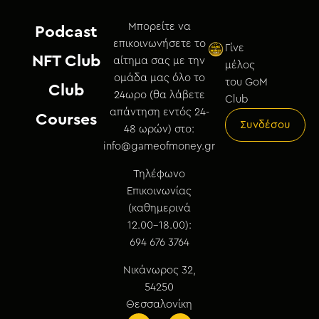
Μπορείτε να
Podcast
επικοινωνήσετε το
Γίνε
NFT Club
αίτημα σας με την
μέλος
ομάδα μας όλο το
του GoM
Club
24ωρο (θα λάβετε
Club
απάντηση εντός 24-
Courses
Συνδέσου
48 ωρών) στο:
info@gameofmoney.gr
Τηλέφωνο
Επικοινωνίας
(καθημερινά
12.00-18.00):
694 676 3764
Νικάνωρος 32,
54250
Θεσσαλονίκη