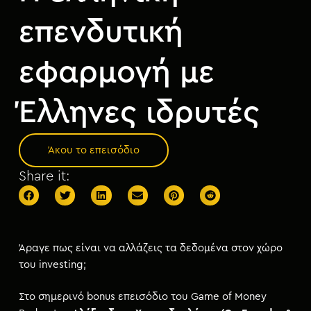
μ
ε
επενδυτική
ν
ο
εφαρμογή με
Έλληνες ιδρυτές
Άκου το επεισόδιο
Share it:
Άραγε πως είναι να αλλάζεις τα δεδομένα στον χώρο
του investing;
Στο σημερινό bonus επεισόδιο του Game of Money