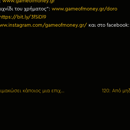
:
www.gameofmoney.gr
ιχνίδι του χρήματος”:
www.gameofmoney.gr/doro
https://bit.ly/3fSiDl9
www.instagram.com/gameofmoney.gr/
και στο facebook
Bonus 143: ΓΙΩΡΓΟΣ ΚΟΥΡΑΚΟΣ – Πώς να κλιμακώσει κάποιος μια επιχείρηση από το μηδέν
120: Από μη