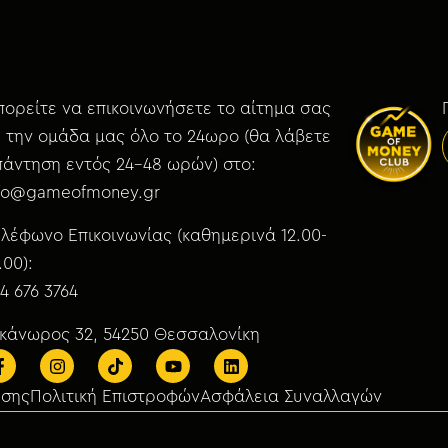
ορείτε να επικοινωνήσετε το αίτημα σας
 την ομάδα μας όλο το 24ωρο (θα λάβετε
άντηση εντός 24-48 ωρών) στο:
nfo@gameofmoney.gr
λέφωνο Επικοινωνίας (καθημερινά 12.00-
.00):
4 676 3764
ικάνωρος 32, 54250 Θεσσαλονίκη
ήσης
Πολιτική Επιστροφών
Ασφάλεια Συναλλαγών