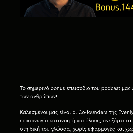
χ
ό
μ
ε
ν
ο
Το σημερινό bonus επεισόδιο του podcast μας 
των ανθρώπων!
Καλεσμένοι μας είναι οι Co-founders της Evenl
επικοινωνία κατανοητή για όλους, ανεξάρτητα 
στη δική του γλώσσα, χωρίς εφαρμογές και χω