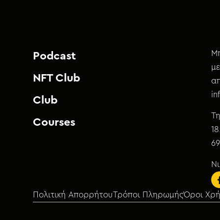
Μπ
Podcast
με
NFT Club
απ
i
Club
Τη
Courses
18
69
Ν
Πολιτική Απορρήτου
Τρόποι Πληρωμής
Όροι Χρ