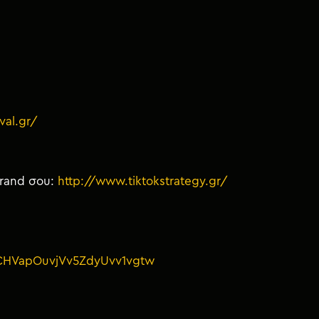
val.gr/
brand σου:
http://www.tiktokstrategy.gr/
UCHVapOuvjVv5ZdyUvv1vgtw