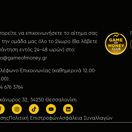
ορείτε να επικοινωνήσετε το αίτημα σας
 την ομάδα μας όλο το 24ωρο (θα λάβετε
άντηση εντός 24-48 ωρών) στο:
nfo@gameofmoney.gr
λέφωνο Επικοινωνίας (καθημερινά 12.00-
.00):
4 676 3764
ικάνωρος 32, 54250 Θεσσαλονίκη
ήσης
Πολιτική Επιστροφών
Ασφάλεια Συναλλαγών