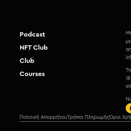
Μπ
Podcast
με
NFT Club
απ
i
Club
Τη
Courses
18
69
Ν
Πολιτική Απορρήτου
Τρόποι Πληρωμής
Όροι Χρ