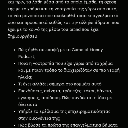
και πριν, τα λάθη μέσα από τα οποία έμαθε, τη σχέση
της με το χρήμα και τη νοοτροπία της γύρω από αυτό,
τα νέα μονοπάτια που ακολουθεί τόσο επαγγελματικά
όσο και προσωπικά καθώς και την αλληλεπίδραση που
έχει με το κοινό της μέσω του brand που έχει
δημιουργήσει!
Πώς ήρθε σε επαφή με το Game of Money
Podcast;
Ποια η νοοτροπία που είχε γύρω από το χρήμα
και με ποιον τρόπο το διαχειριζόταν σε πιο νεαρή
ηλικία;
Τι έχει αλλάξει σήμερα στο κομμάτι αυτό;
Επενδύσεις, ακίνητα, τράπεζες, τόκοι, δάνεια,
εγγυήσεις, απόδοση. Πώς συνδέεται η ίδια με
όλα αυτά;
Υπήρξε το ερέθισμα της επιχειρηματικότητας
στην οικογένεια της;
Πώς βίωσε τα πρώτα της επαγγελματικα βήματα