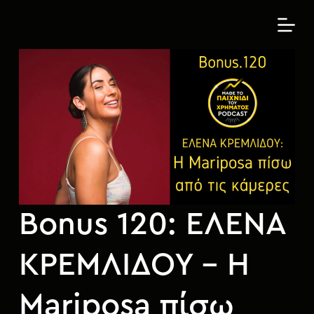
Μ
ε
τ
ά
β
α
σ
η
σ
τ
ο
π
Bonus 120: ΕΛΕΝΑ
ε
ρ
ι
ΚΡΕΜΛΙΔΟΥ – Η
ε
χ
Mariposa πίσω
ό