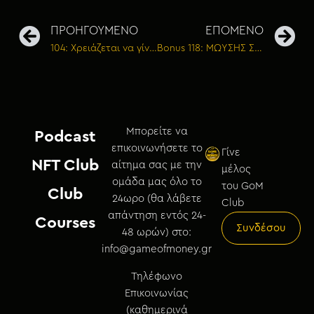
ΠΡΟΗΓΟΥΜΕΝΟ
ΕΠΟΜΕΝΟ
104: Χρειάζεται να γίνω καλός στις πωλήσεις;
Bonus 118: ΜΩΥΣΗΣ ΣΕΡΓΙΑΝΝΗΣ – Όταν το πάθος του να διαδίδεις ιδέες γίνεται επάγγελμα
Μπορείτε να
Podcast
επικοινωνήσετε το
Γίνε
NFT Club
αίτημα σας με την
μέλος
ομάδα μας όλο το
του GoM
Club
24ωρο (θα λάβετε
Club
απάντηση εντός 24-
Courses
Συνδέσου
48 ωρών) στο:
info@gameofmoney.gr
Τηλέφωνο
Επικοινωνίας
(καθημερινά