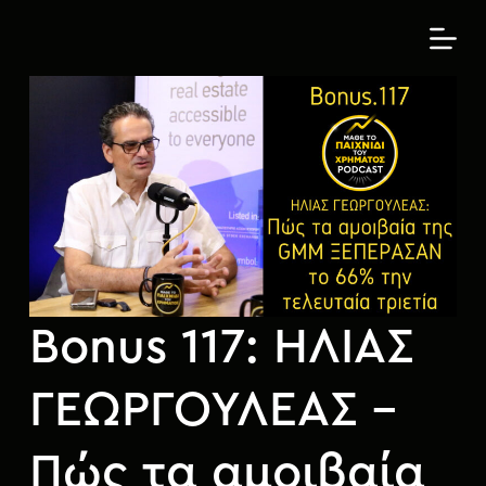
Μ
ε
τ
ά
β
α
σ
η
σ
τ
ο
π
Bonus 117: ΗΛΙΑΣ
ε
ρ
ι
ΓΕΩΡΓΟΥΛΕΑΣ –
ε
χ
Πώς τα αμοιβαία
ό