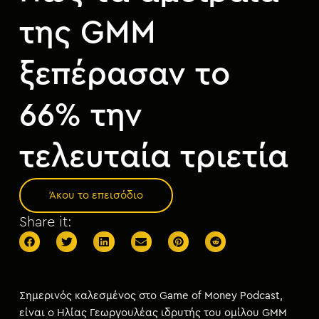
μ
ε
της GMM
ν
ο
ξεπέρασαν το
66% την
τελευταία τριετία
Άκου το επεισόδιο
Share it:
Σημερινός καλεσμένος στο Game of Money Podcast,
είναι ο Ηλίας Γεωργουλέας
ιδρυτής του ομίλου GMM