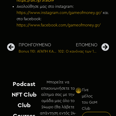
https://bit.ly/3fSiDl9
Ακολούθησε μας στο instagram:
https://www.instagram.com/gameofmoney.gr/
και
στο facebook:
https://www.facebook.com/gameofmoney.gr/
ΠΡΟΗΓΟΥΜΕΝΟ
ΕΠΟΜΕΝΟ
Bonus 110: ΑΓΑΠΗ ΚΑΛΟΓΗΡΟΥ – Ποιο είναι το μυστικό της επιτυχίας
102: Ο κανόνας των 100 ωρών
Μπορείτε να
Podcast
επικοινωνήσετε το
Γίνε
NFT Club
αίτημα σας με την
μέλος
ομάδα μας όλο το
του GoM
Club
24ωρο (θα λάβετε
Club
απάντηση εντός 24-
Courses