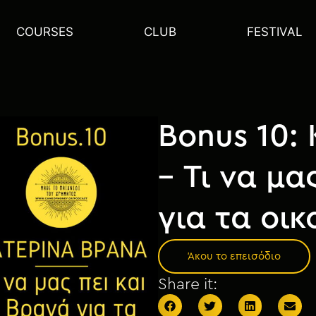
COURSES
CLUB
FESTIVAL
Bonus 10:
– Τι να μα
για τα οι
Άκου το επεισόδιο
Share it: