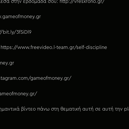
μέσα στην εβδομάδα σου: http://vresxrono.gr/
ww.gameofmoney.gr
bit.ly/3fSiDl9
ttps://www.freevideo.l-team.gr/self-discipline
ney.gr
instagram.com/gameofmoney.gr/
gameofmoney.gr/
αντικά βίντεο πάνω στη θεματική αυτή σε αυτή την play