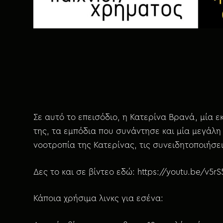
χ
ό
μ
ε
ν
ο
Σε αυτό το επεισόδιο, η Κατερίνα Βρανά, μία ε
της, τα εμπόδια που συνάντησε και μία μεγάλη
νοοτροπία της Κατερίνας, τις συνειδητοποιήσει
Δες το και σε βίντεο εδώ: https://youtu.be/v5r
Κάποια χρήσιμα λινκς για εσένα: