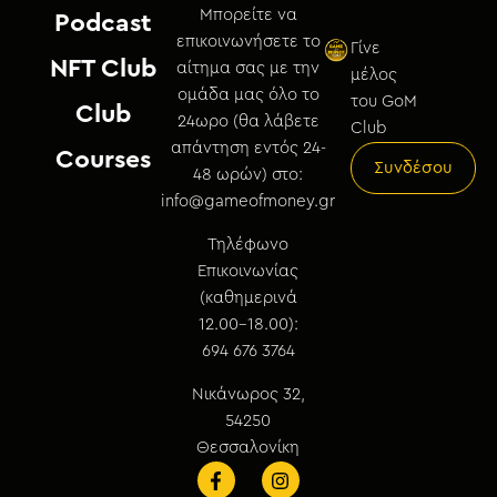
Μπορείτε να
Podcast
επικοινωνήσετε το
Γίνε
NFT Club
αίτημα σας με την
μέλος
ομάδα μας όλο το
του GoM
Club
24ωρο (θα λάβετε
Club
απάντηση εντός 24-
Courses
Συνδέσου
48 ωρών) στο:
info@gameofmoney.gr
Τηλέφωνο
Επικοινωνίας
(καθημερινά
12.00-18.00):
694 676 3764
Νικάνωρος 32,
54250
Θεσσαλονίκη