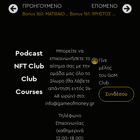
ΠΡΟΗΓΟΥΜΕΝΟ
ΕΠΟΜΕΝΟ
Bonus 160: ΜΑΤΘΑΙΟΣ ΚΟΛΟΦΩΤΙΑΣ – Το καλό πάντα θα νικάει το κακό
Bonus 161: ΧΡΗΣΤΟΣ ΤΣΟΥΝΗΣ – Το debate που όλοι περιμένανε!
Μπορείτε να
Podcast
επικοινωνήσετε το
Γίνε
NFT Club
αίτημα σας με την
μέλος
ομάδα μας όλο το
του GoM
Club
24ωρο (θα λάβετε
Club
απάντηση εντός 24-
Courses
Συνδέσου
48 ωρών) στο:
info@gameofmoney.gr
Τηλέφωνο
Επικοινωνίας
(καθημερινά
12.00-18.00):