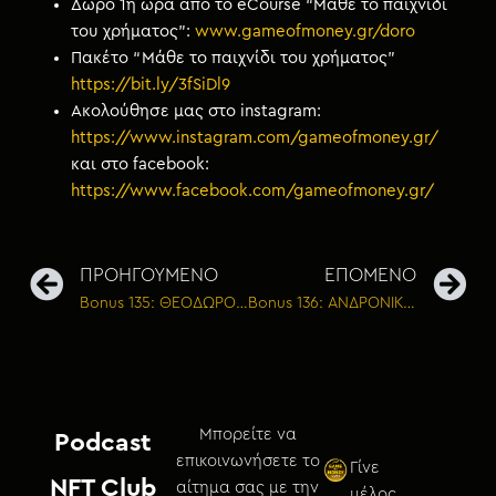
Δώρο 1η ώρα από το eCourse “Μάθε το παιχνίδι
του χρήματος”:
www.gameofmoney.gr/doro
Πακέτο “Μάθε το παιχνίδι του χρήματος”
https://bit.ly/3fSiDl9
Ακολούθησε μας στο instagram:
https://www.instagram.com/gameofmoney.gr/
και στο facebook:
https://www.facebook.com/gameofmoney.gr/
ΠΡΟΗΓΟΥΜΕΝΟ
ΕΠΟΜΕΝΟ
Bonus 135: ΘΕΟΔΩΡΟΣ ΚΡΙΝΤΑΣ – Οι 5+1 αρχές για την επιτυχία μιας επιχείρησης
Bonus 136: ΑΝΔΡΟΝΙΚΟΣ ΒΑΝΔΩΡΟΣ – Όταν δύο αδέρφια μοιράζονται τις ιστορίες τους μαζί
Μπορείτε να
Podcast
επικοινωνήσετε το
Γίνε
NFT Club
αίτημα σας με την
μέλος