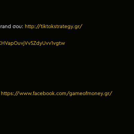
brand σου:
http://tiktokstrategy.gr/
UCHVapOuvjVv5ZdyUvv1vgtw
:
https://www.facebook.com/gameofmoney.gr/