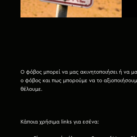
χ
ό
μ
ε
ν
ο
Ο φόβος μπορεί να μας ακινητοποιήσει ή να μα
ο φόβος και πως μπορούμε να το αξιοποιήσουμ
θέλουμε.
Κάποια χρήσιμα links για εσένα: