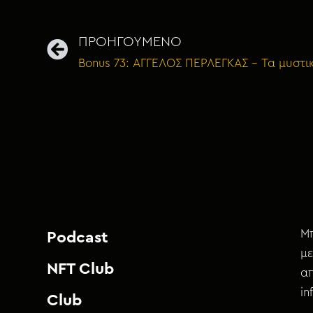
ΠΡΟΗΓΟΥΜΕΝΟ
Μπ
Podcast
με
NFT Club
απ
i
Club