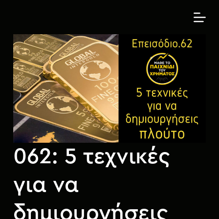
Μ
ε
τ
ά
β
α
σ
η
σ
τ
ο
π
062: 5 τεχνικές
ε
ρ
ι
για να
ε
χ
δημιουργήσεις
ό