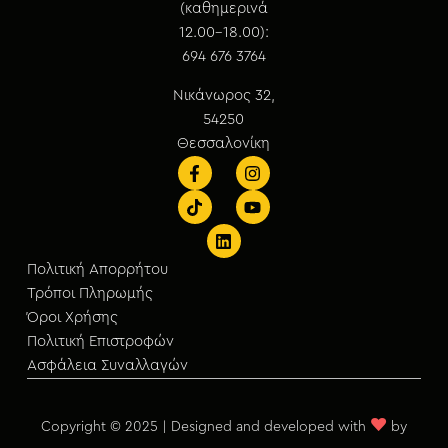
(καθημερινά
12.00-18.00):
694 676 3764
Νικάνωρος 32,
54250
Θεσσαλονίκη
Πολιτική Απορρήτου
Τρόποι Πληρωμής
Όροι Χρήσης
Πολιτική Επιστροφών
Ασφάλεια Συναλλαγών
♥
Copyright © 2025 | Designed and developed with
by