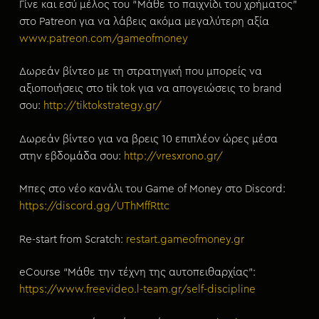
Γίνε και εσύ μέλος του “Μάθε το παιχνίδι του χρήματος”
στο Patreon για να λάβεις ακόμα μεγαλύτερη αξία
www.patreon.com/gameofmoney
Δωρεάν βίντεο με τη στρατηγική που μπορείς να
αξιοποιήσεις στο tik tok για να απογειώσεις το brand
σου:
http://tiktokstrategy.gr/
Δωρεάν βίντεο για να βρεις 10 επιπλέον ώρες μέσα
στην εβδομάδα σου:
http://vresxrono.gr/
Μπες στο νέο κανάλι του Game of Money στο Discord:
https://discord.gg/UThMffRttc
Re-start from Scratch:
restart.gameofmoney.gr
eCourse “Μάθε την τέχνη της αυτοπειθαρχίας”:
https://www.freevideo.l-team.gr/self-discipline