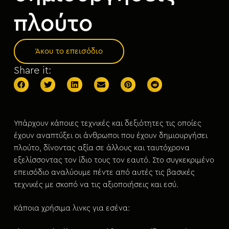
μ
ε
πλούτο
ν
ο
Άκου το επεισόδιο
Share it:
Υπάρχουν κάποιες τεχνικές και δεξιότητες τις οποίες
έχουν αναπτύξει οι άνθρωποι που έχουν δημιουργήσει
πλούτο, δίνοντας αξία σε άλλους και ταυτόχρονα
εξελίσσοντας τον ίδιο τους τον εαυτό. Στο συγκεκριμένο
επεισόδιο αναλύουμε πέντε από αυτές τις βασικές
τεχνικές με σκοπό να τις αξιοποιήσεις και εσύ.
Κάποια χρήσιμα λινκς για εσένα: