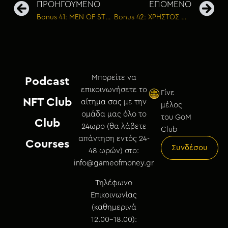
ΠΡΟΗΓΟΥΜΕΝΟ
ΕΠΟΜΕΝΟ
Bonus 41: MEN OF STYLE – Πώς δημιουργήθηκε η επιχειρηματική τους επιτυχία
Bonus 42: ΧΡΗΣΤΟΣ ΝΙΚΑΣ – Τα μυστικά του Instagram
Μπορείτε να
Podcast
επικοινωνήσετε το
Γίνε
NFT Club
αίτημα σας με την
μέλος
ομάδα μας όλο το
του GoM
Club
24ωρο (θα λάβετε
Club
απάντηση εντός 24-
Courses
Συνδέσου
48 ωρών) στο:
info@gameofmoney.gr
Τηλέφωνο
Επικοινωνίας
(καθημερινά
12.00-18.00):