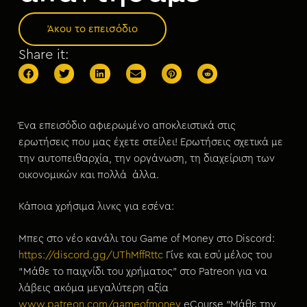
μ
ε
Άκου το επεισόδιο
ν
Share it:
ο
Ένα επεισόδιο αφιερωμένο αποκλειστικά στις
ερωτήσεις που μας έχετε στείλει! Ερωτήσεις σχετικά με
την αυτοπειθαρχία, την οργάνωση, τη διαχείριση των
οικονομικών και πολλά άλλα.
Κάποια χρήσιμα λινκς για εσένα:
Μπες στο νέο κανάλι του Game of Money στο Discord:
https://discord.gg/UThMffRttc
Γίνε και εσύ μέλος του
“Μάθε το παιχνίδι του χρήματος” στο Patreon για να
λάβεις ακόμα μεγαλύτερη αξία
www.patreon.com/gameofmoney
eCourse “Μάθε την