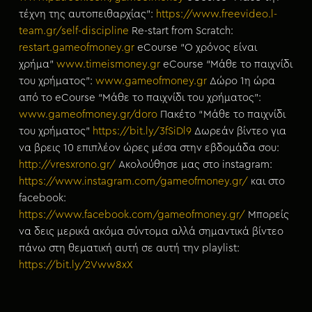
τέχνη της αυτοπειθαρχίας”:
https://www.freevideo.l-
team.gr/self-discipline
Re-start from Scratch:
restart.gameofmoney.gr
eCourse “Ο χρόνος είναι
χρήμα”
www.timeismoney.gr
eCourse “Μάθε το παιχνίδι
του χρήματος”:
www.gameofmoney.gr
Δώρο 1η ώρα
από το eCourse “Μάθε το παιχνίδι του χρήματος”:
www.gameofmoney.gr/doro
Πακέτο “Μάθε το παιχνίδι
του χρήματος”
https://bit.ly/3fSiDl9
Δωρεάν βίντεο για
να βρεις 10 επιπλέον ώρες μέσα στην εβδομάδα σου:
http://vresxrono.gr/
Ακολούθησε μας στο instagram:
https://www.instagram.com/gameofmoney.gr/
και στο
facebook:
https://www.facebook.com/gameofmoney.gr/
Μπορείς
να δεις μερικά ακόμα σύντομα αλλά σημαντικά βίντεο
πάνω στη θεματική αυτή σε αυτή την playlist:
https://bit.ly/2Vww8xX