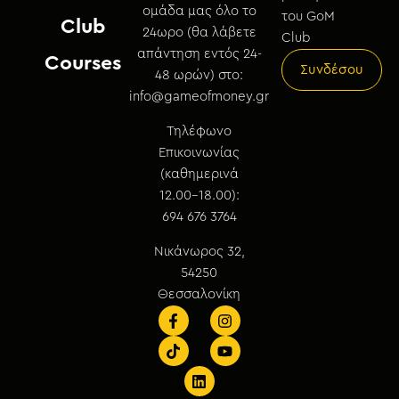
ομάδα μας όλο το
του GoM
Club
24ωρο (θα λάβετε
Club
απάντηση εντός 24-
Courses
Συνδέσου
48 ωρών) στο:
info@gameofmoney.gr
Τηλέφωνο
Επικοινωνίας
(καθημερινά
12.00-18.00):
694 676 3764
Νικάνωρος 32,
54250
Θεσσαλονίκη