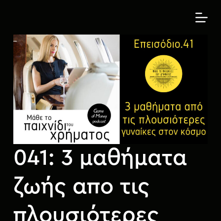
Μ
ε
τ
ά
β
α
σ
η
σ
τ
ο
π
041: 3 μαθήματα
ε
ρ
ι
ζωής απο τις
ε
χ
πλουσιότερες
ό