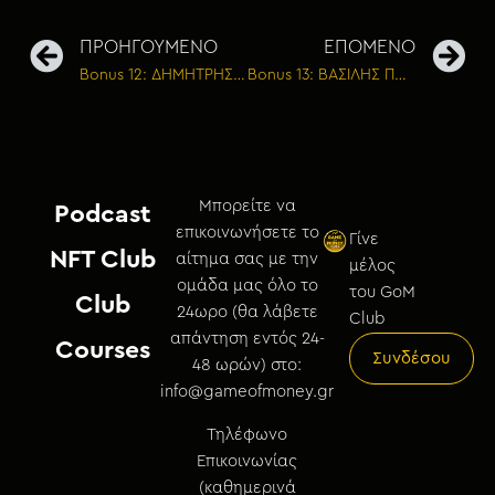
ΠΡΟΗΓΟΥΜΕΝΟ
ΕΠΟΜΕΝΟ
Bonus 12: ΔΗΜΗΤΡΗΣ ΔΗΜΗΤΡΙΑΔΗΣ – Όλα τα (πολλά) λάθη που έχω κάνει στο παιχνίδι του χρήματος
Bonus 13: ΒΑΣΙΛΗΣ ΠΑΖΟΠΟΥΛΟΣ – Κρυπτονομίσματα και ψηφιακή οικονομία: είναι το μέλλον ήδη εδώ;
Μπορείτε να
Podcast
επικοινωνήσετε το
Γίνε
NFT Club
αίτημα σας με την
μέλος
ομάδα μας όλο το
του GoM
Club
24ωρο (θα λάβετε
Club
απάντηση εντός 24-
Courses
Συνδέσου
48 ωρών) στο:
info@gameofmoney.gr
Τηλέφωνο
Επικοινωνίας
(καθημερινά