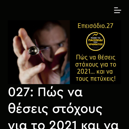
Μ
ε
τ
ά
β
α
σ
η
σ
τ
ο
π
027: Πώς να
ε
ρ
ι
θέσεις στόχους
ε
χ
για το 2021 και να
ό