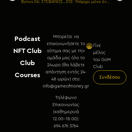
Bonus 04: ΣΤΕΦΑΝΟΣ ΞΕΝΑΚΗΣ – Τι σημαίνουν τα χρήματα για μένα
012: Υπάρχει μόνο ένας τρόπος για να εμποδίσεις το χρήμα να εξουσιάζει τη ζωή σου
Μπορείτε να
Podcast
επικοινωνήσετε το
Γίνε
NFT Club
αίτημα σας με την
μέλος
ομάδα μας όλο το
του GoM
Club
24ωρο (θα λάβετε
Club
απάντηση εντός 24-
Courses
Συνδέσου
48 ωρών) στο:
info@gameofmoney.gr
Τηλέφωνο
Επικοινωνίας
(καθημερινά
12.00-18.00):
694 676 3764