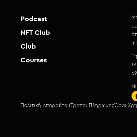
Μπ
Podcast
με
NFT Club
απ
i
Club
Τη
Courses
18
69
Ν
Πολιτική Απορρήτου
Τρόποι Πληρωμής
Όροι Χρ