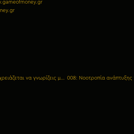
.gameofmoney.gr
ney.gr
BONUS 02: ΚΡΥΠΤΟΝΟΜΙΣΜΑΤΑ: Όλα όσα χρειάζεται να γνωρίζεις με τον Γιώργο Τζέγκα