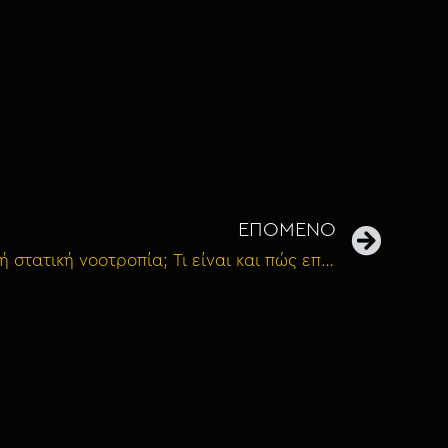
ΕΠΟΜΕΝΟ
008: Νοοτροπία ανάπτυξης ή στατική νοοτροπία; Τι είναι και πώς επηρεάζει τη ζωή σου