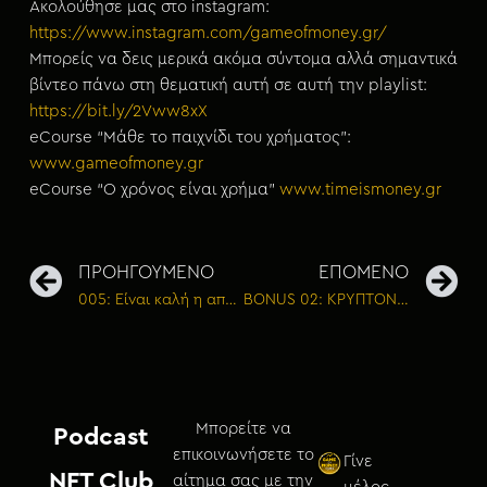
Ακολούθησε μας στο instagram:
https://www.instagram.com/gameofmoney.gr/
Μπορείς να δεις μερικά ακόμα σύντομα αλλά σημαντικά
βίντεο πάνω στη θεματική αυτή σε αυτή την playlist:
https://bit.ly/2Vww8xX
eCourse “Μάθε το παιχνίδι του χρήματος”:
www.gameofmoney.gr
eCourse “Ο χρόνος είναι χρήμα”
www.timeismoney.gr
ΠΡΟΗΓΟΥΜΕΝΟ
ΕΠΟΜΕΝΟ
005: Είναι καλή η αποταμίευση ή μήπως δεν είναι;
BONUS 02: ΚΡΥΠΤΟΝΟΜΙΣΜΑΤΑ: Όλα όσα χρειάζεται να γνωρίζεις με τον Γιώργο Τζέγκα
Μπορείτε να
Podcast
επικοινωνήσετε το
Γίνε
NFT Club
αίτημα σας με την