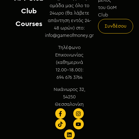
μέλος
ομάδα μας όλο το
του GoM
Club
24ωρο (θα λάβετε
Club
απάντηση εντός 24-
Courses
Συνδέσου
48 ωρών) στο:
info@gameofmoney.gr
Τηλέφωνο
Επικοινωνίας
(καθημερινά
12.00-18.00):
694 676 3764
Νικάνωρος 32,
54250
Θεσσαλονίκη