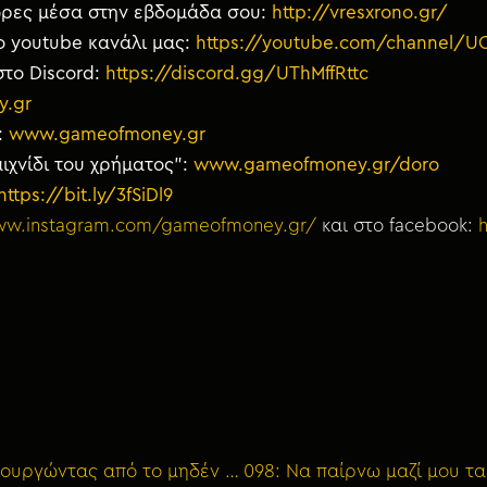
 ώρες μέσα στην εβδομάδα σου:
http://vresxrono.gr/
ο youtube κανάλι μας:
https://youtube.com/channel/
στο Discord:
https://discord.gg/UThMffRttc
y.gr
:
www.gameofmoney.gr
ιχνίδι του χρήματος”:
www.gameofmoney.gr/doro
https://bit.ly/3fSiDl9
www.instagram.com/gameofmoney.gr/
και στο facebook:
Bonus 100: ΘΕΟΦΙΛΟΣ ΒΑΣΙΛΕΙΑΔΗΣ – Δημιουργώντας από το μηδέν το kariera.gr