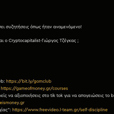
σει συζητήσεις όπως ήταν αναμενόμενο!
ι ο Cryptocapitalist-Γιώργος Τζέγκας ;
ub:
https://bit.ly/gomclub
:
https://gameofmoney.gr/courses
είς να αξιοποιήσεις στο tik tok για να απογειώσεις το 
eismoney.gr
χίας”:
https://www.freevideo.l-team.gr/self-discipline