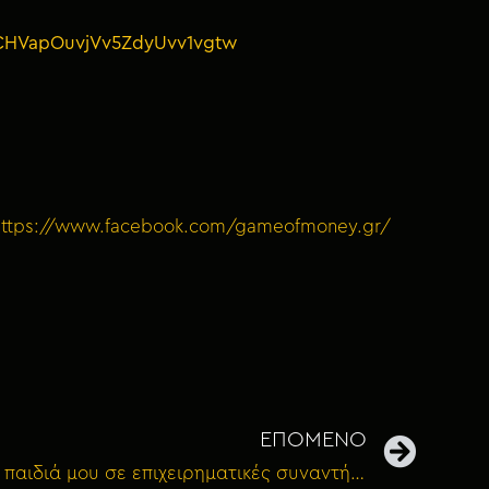
UCHVapOuvjVv5ZdyUvv1vgtw
https://www.facebook.com/gameofmoney.gr/
ΕΠΟΜΕΝΟ
098: Να παίρνω μαζί μου τα παιδιά μου σε επιχειρηματικές συναντήσεις;