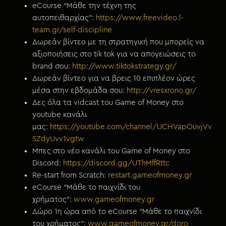
eCourse “Μάθε την τέχνη της
αυτοπειθαρχίας”:
https://www.freevideo.l-
team.gr/self-discipline
Δωρεάν βίντεο με τη στρατηγική που μπορείς να
αξιοποιήσεις στο tik tok για να απογειώσεις το
brand σου:
http://www.tiktokstrategy.gr/
Δωρεάν βίντεο για να βρεις 10 επιπλέον ώρες
μέσα στην εβδομάδα σου:
http://vresxrono.gr/
Δες όλα τα vidcast του Game of Money στο
youtube κανάλι
μας:
https://youtube.com/channel/UCHVapOuvjVv
5ZdyUvv1vgtw
Μπες στο νέο κανάλι του Game of Money στο
Discord:
https://discord.gg/UThMffRttc
Re-start from Scratch:
restart.gameofmoney.gr
eCourse “Μάθε το παιχνίδι του
χρήματος”:
www.gameofmoney.gr
Δώρο 1η ώρα από το eCourse “Μάθε το παιχνίδι
του χρήματος”:
www.gameofmoney.gr/doro