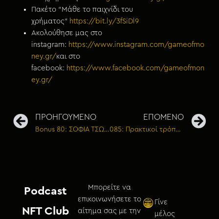
Πακέτο “Μάθε το παιχνίδι του
χρήματος”
https://bit.ly/3fSiDl9
Ακολούθησε μας στο
instagram:
https://www.instagram.com/gameofmo
ney.gr/
και στο
facebook:
https://www.facebook.com/gameofmon
ey.gr/
ΠΡΟΗΓΟΥΜΕΝΟ
ΕΠΟΜΕΝΟ
Bonus 80: ΣΟΦΙΑ ΤΣΩΛΗ – Πώς να πας την επιχείρησή σου στο επόμενο επίπεδο
085: Πρακτικοί τρόποι για να αναπτύξεις το brand σου
Μπορείτε να
Podcast
επικοινωνήσετε το
Γίνε
NFT Club
αίτημα σας με την
μέλος