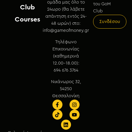
ομάδα μας όλο το
του GoM
Club
24ωρο (θα λάβετε
Club
απάντηση εντός 24-
Courses
Συνδέσου
48 ωρών) στο:
info@gameofmoney.gr
Τηλέφωνο
Επικοινωνίας
(καθημερινά
12.00-18.00):
694 676 3764
Νικάνωρος 32,
54250
Θεσσαλονίκη