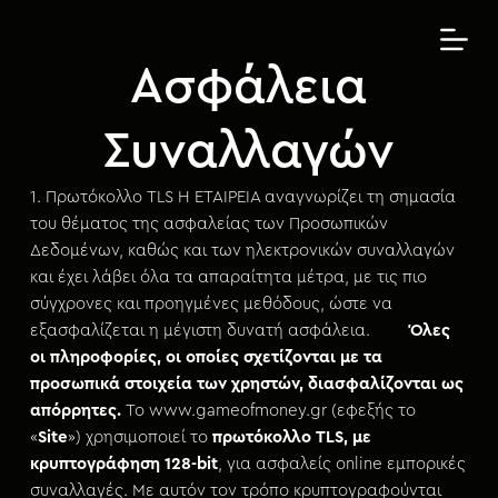
Μ
ε
Ασφάλεια
τ
ά
β
Συναλλαγών
α
σ
1. Πρωτόκολλο TLS Η ΕΤΑΙΡΕΙΑ αναγνωρίζει τη σημασία
η
του θέματος της ασφαλείας των Προσωπικών
σ
Δεδομένων, καθώς και των ηλεκτρονικών συναλλαγών
τ
και έχει λάβει όλα τα απαραίτητα μέτρα, με τις πιο
ο
σύγχρονες και προηγμένες μεθόδους, ώστε να
π
εξασφαλίζεται η μέγιστη δυνατή ασφάλεια.
Όλες
ε
οι πληροφορίες, οι οποίες σχετίζονται με τα
ρ
προσωπικά στοιχεία των χρηστών, διασφαλίζονται ως
ι
απόρρητες.
Το www.gameofmoney.gr (εφεξής το
ε
«
Site
») χρησιμοποιεί το
πρωτόκολλο TLS, με
χ
κρυπτογράφηση 128-bit
, για ασφαλείς online εμπορικές
ό
συναλλαγές. Με αυτόν τον τρόπο κρυπτογραφούνται