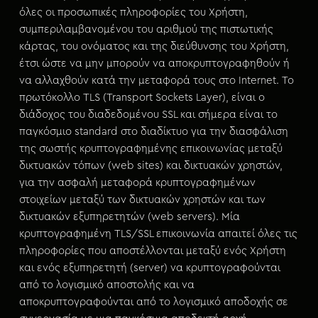
μ
όλες οι προσωπικές πληροφορίες του Χρήστη,
ε
συμπεριλαμβανομένου του αριθμού της πιστωτικής
ν
κάρτας, του ονόματος και της διεύθυνσης του Χρήστη,
ο
έτσι ώστε να μην μπορούν να αποκρυπτογραφηθούν ή
να αλλαχθούν κατά την μεταφορά τους στο Internet. Το
πρωτόκολλο TLS (Transport Sockets Layer), είναι ο
διάδοχος του διαδεδομένου SSL και σήμερα είναι το
παγκόσμιο standard στο διαδίκτυο για την διασφάλιση
της σωστής κρυπτογραφημένης επικοινωνίας μεταξύ
δικτυακών τόπων (web sites) και δικτυακών χρηστών,
για την ασφαλή μεταφορά κρυπτογραφημένων
στοιχείων μεταξύ των δικτυακών χρηστών και των
δικτυακών εξυπηρετητών (web servers). Μία
κρυπτογραφημένη TLS/SSL επικοινωνία απαιτεί όλες τις
πληροφορίες που αποστέλλονται μεταξύ ενός Χρήστη
και ενός εξυπηρετητή (server) να κρυπτογραφούνται
από το λογισμικό αποστολής και να
αποκρυπτογραφούνται από το λογισμικό αποδοχής σε