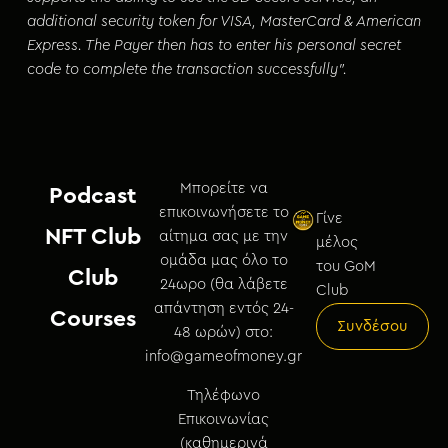
additional security token for VISA, MasterCard & American
Express. The Payer then has to enter his personal secret
code to complete the transaction successfully”.
Μπορείτε να
Podcast
επικοινωνήσετε το
Γίνε
NFT Club
αίτημα σας με την
μέλος
ομάδα μας όλο το
του GoM
Club
24ωρο (θα λάβετε
Club
απάντηση εντός 24-
Courses
Συνδέσου
48 ωρών) στο:
info@gameofmoney.gr
Τηλέφωνο
Επικοινωνίας
(καθημερινά