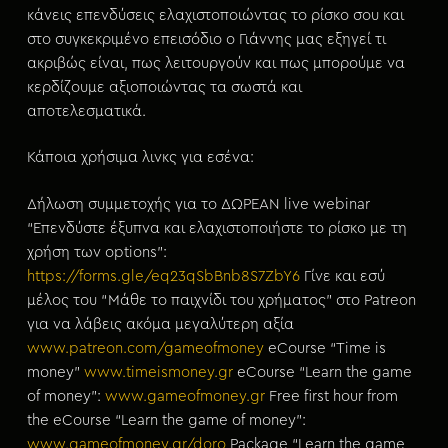
κάνεις επενδύσεις ελαχιστοποιώντας το ρίσκο σου και
στο συγκεκριμένο επεισόδιο ο Γιάννης μας εξηγεί τι
ακριβώς είναι, πως λειτουργούν και πως μπορούμε να
κερδίζουμε αξιοποιώντας τα σωστά και
αποτελεσματικά.
Κάποια χρήσιμα λινκς για εσένα:
Δήλωση συμμετοχής για το ΔΩΡΕΑΝ live webinar
“Επενδύστε έξυπνα και ελαχιστοποιήστε το ρίσκο με τη
χρήση των options”:
https://forms.gle/eq23qSbBnb8S7ZbY6
Γίνε και εσύ
μέλος του “Μάθε το παιχνίδι του χρήματος” στο Patreon
για να λάβεις ακόμα μεγαλύτερη αξία
www.patreon.com/gameofmoney
eCourse “Time is
money”
www.timeismoney.gr
eCourse “Learn the game
of money”:
www.gameofmoney.gr
Free first hour from
the eCourse “Learn the game of money”:
www.gameofmoney.gr/doro
Package “Learn the game