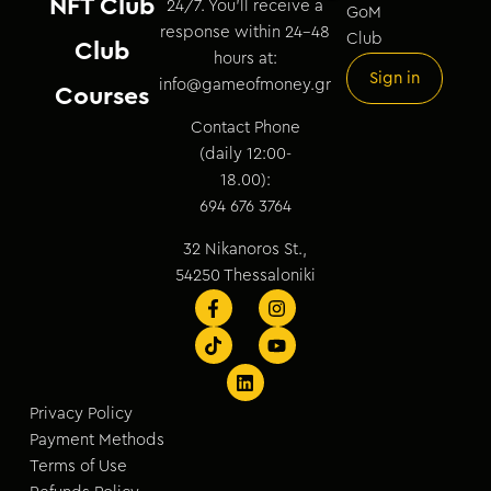
NFT Club
24/7. You’ll receive a
GoM
response within 24–48
Club
Club
hours at:
Sign in
info@gameofmoney.gr
Courses
Contact Phone
(daily 12:00-
18.00):
694 676 3764
32 Nikanoros St.,
54250 Thessaloniki
Privacy Policy
Payment Methods
Terms of Use