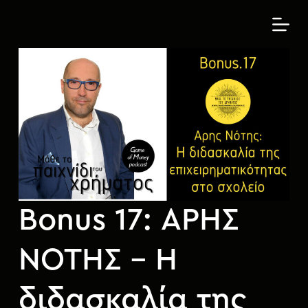
S
k
i
p
t
o
c
o
n
t
e
n
Bonus 17: ΑΡΗΣ
t
ΝΟΤΗΣ – Η
διδασκαλία της