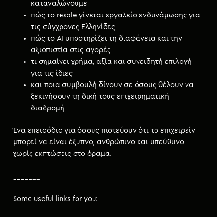
καταναλώνουμε
πώς το resale γίνεται εργαλείο ενδυνάμωσης για
τις σύγχρονες Ελληνίδες
πώς το AI υποστηρίζει τη διαφάνεια και την
αξιοπιστία στις αγορές
τι σημαίνει χρήμα, αξία και συνειδητή επιλογή
για τις ίδιες
και ποια συμβουλή δίνουν σε όσους θέλουν να
ξεκινήσουν τη δική τους επιχειρηματική
διαδρομή
Ένα επεισόδιο για όσους πιστεύουν ότι το επιχειρείν
μπορεί να είναι έξυπνο, ανθρώπινο και υπεύθυνο —
χωρίς εκπτώσεις στο όραμα.
_______
Some useful links for you: