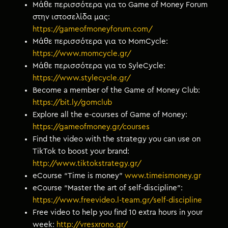
Μάθε περισσότερα για το Game of Money Forum
στην ιστοσελίδα μας:
https://gameofmoneyforum.com/
Μάθε περισσότερα για το MomCycle:
https://www.momcycle.gr/
Μάθε περισσότερα για το SyleCycle:
https://www.stylecycle.gr/
Become a member of the Game of Money Club:
https://bit.ly/gomclub
Explore all the e-courses of Game of Money:
https://gameofmoney.gr/courses
Find the video with the strategy you can use on
TikTok to boost your brand:
http://www.tiktokstrategy.gr/
eCourse “Time is money”
www.timeismoney.gr
eCourse “Master the art of self-discipline”:
https://www.freevideo.l-team.gr/self-discipline
Free video to help you find 10 extra hours in your
week:
http://vresxrono.gr/