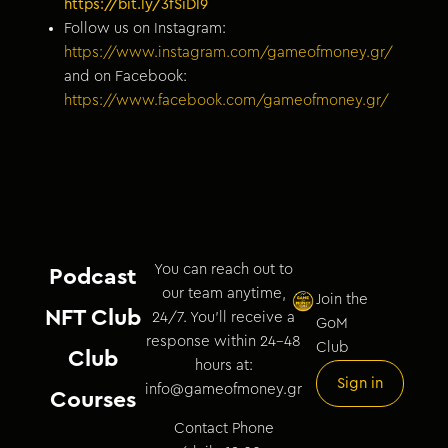
https://bit.ly/3fSiDl9
Follow us on Instagram:
https://www.instagram.com/gameofmoney.gr/
and on Facebook:
https://www.facebook.com/gameofmoney.gr/
You can reach out to
Podcast
our team anytime,
Join the
NFT Club
24/7. You’ll receive a
GoM
response within 24–48
Club
Club
hours at:
Sign in
info@gameofmoney.gr
Courses
Contact Phone