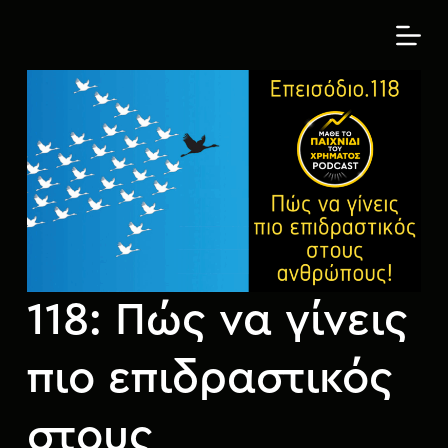
S
k
i
p
t
o
c
o
n
t
e
n
118: Πώς να γίνεις
t
πιο επιδραστικός
στους