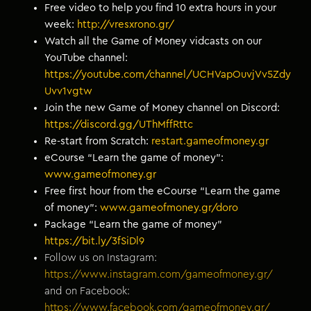
Free video to help you find 10 extra hours in your
week:
http://vresxrono.gr/
Watch all the Game of Money vidcasts on our
YouTube channel:
https://youtube.com/channel/UCHVapOuvjVv5Zdy
Uvv1vgtw
Join the new Game of Money channel on Discord:
https://discord.gg/UThMffRttc
Re-start from Scratch:
restart.gameofmoney.gr
eCourse “Learn the game of money”:
www.gameofmoney.gr
Free first hour from the eCourse “Learn the game
of money”:
www.gameofmoney.gr/doro
Package “Learn the game of money”
https://bit.ly/3fSiDl9
Follow us on Instagram:
https://www.instagram.com/gameofmoney.gr/
and on Facebook:
https://www.facebook.com/gameofmoney.gr/