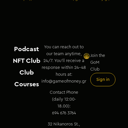
You can reach out to
Podcast
our team anytime,
Join the
NFT Club
24/7. You’ll receive a
GoM
response within 24–48
Club
Club
hours at:
Sign in
info@gameofmoney.gr
Courses
Contact Phone
(daily 12:00-
18.00):
694 676 3764
32 Nikanoros St.,