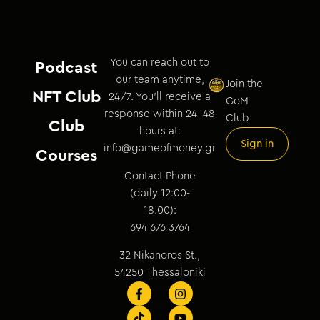
You can reach out to
Podcast
our team anytime,
Join the
NFT Club
24/7. You’ll receive a
GoM
response within 24–48
Club
Club
hours at:
Sign in
info@gameofmoney.gr
Courses
Contact Phone
(daily 12:00-
18.00):
694 676 3764
32 Nikanoros St.,
54250 Thessaloniki