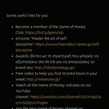
Some useful links for you:
Become a member of the Game of Money
Club:
⁠https://bit.ly/gomclub⁠
eCourse “Master the art of self-
discipline”:
⁠https://www.freevideo.l-team.gr/self-
discipline⁠
Δωρεάν βίντεο με τη στρατηγική που μπορείς να
αξιοποιήσεις στο tik tok για να απογειώσεις το
brand σου:
⁠http://tiktokstrategy.gr/⁠
Free video to help you find 10 extra hours in your
week:
⁠http://vresxrono.gr/⁠
Watch all the Game of Money vidcasts on our
YouTube
channel:
⁠https://youtube.com/channel/UCHVapOu
vjVv5ZdyUvv1vgtw⁠
Join the new Game of Money channel on