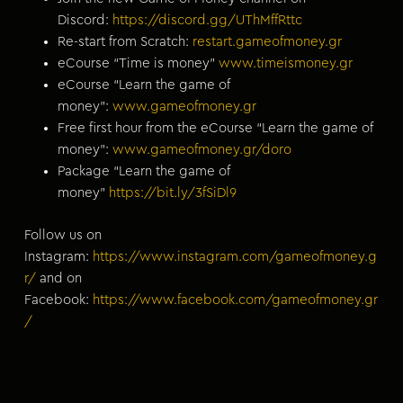
Discord:
⁠https://discord.gg/UThMffRttc⁠
Re-start from Scratch:
⁠restart.gameofmoney.gr⁠
eCourse “Time is money”
⁠www.timeismoney.gr⁠
eCourse “Learn the game of
money”:
⁠www.gameofmoney.gr⁠
Free first hour from the eCourse “Learn the game of
money”:
⁠www.gameofmoney.gr/doro⁠
Package “Learn the game of
money”
⁠https://bit.ly/3fSiDl9⁠
Follow us on
Instagram:
⁠https://www.instagram.com/gameofmoney.g
r/⁠
and on
Facebook:
⁠https://www.facebook.com/gameofmoney.gr
/