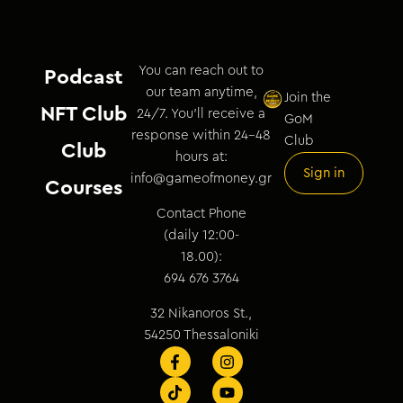
You can reach out to
Podcast
our team anytime,
Join the
NFT Club
24/7. You’ll receive a
GoM
response within 24–48
Club
Club
hours at:
Sign in
info@gameofmoney.gr
Courses
Contact Phone
(daily 12:00-
18.00):
694 676 3764
32 Nikanoros St.,
54250 Thessaloniki