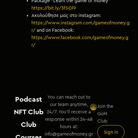
Package “Learn the game of money”
https://bit.ly/3fSiDl9
Ακολούθησε μας στο instagram
:
https://www.instagram.com/gameofmoney.g
r/
and on Facebook:
https://www.facebook.com/gameofmoney.g
r/
You can reach out to
Podcast
our team anytime,
Join the
NFT Club
24/7. You’ll receive a
GoM
response within 24–48
Club
Club
hours at:
Sign in
info@gameofmoney.gr
Courses