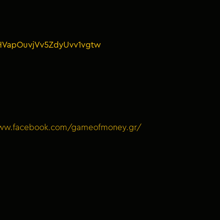
HVapOuvjVv5ZdyUvv1vgtw
www.facebook.com/gameofmoney.gr/