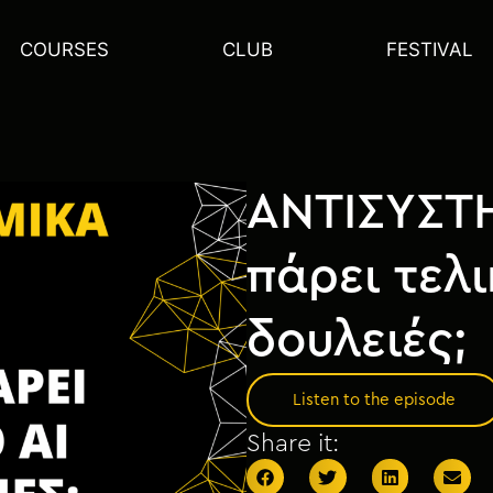
COURSES
CLUB
FESTIVAL
ΑΝΤΙΣΥΣΤ
πάρει τελι
δουλειές;
Listen to the episode
Share it: