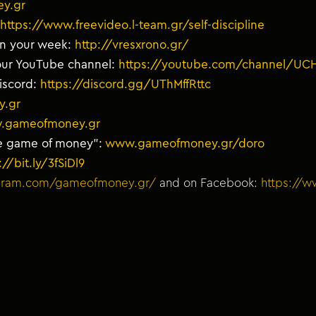
y.gr
https://www.freevideo.l-team.gr/self-discipline
 in your week:
http://vresxrono.gr/
our YouTube channel:
https://youtube.com/channel/UC
iscord:
https://discord.gg/UThMffRttc
y.gr
.gameofmoney.gr
the game of money”:
www.gameofmoney.gr/doro
://bit.ly/3fSiDl9
agram.com/gameofmoney.gr/
and on Facebook:
https://